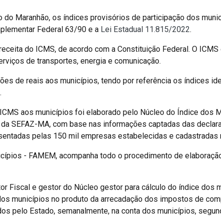
do do Maranhão, os índices provisórios de participação dos muni
mplementar Federal 63/90 e a
Lei Estadual 11.815/2022
.
ceita do ICMS, de acordo com a Constituição Federal. O ICMS é
rviços de transportes, energia e comunicação.
ões de reais aos municípios, tendo por referência os índices id
.
 ICMS aos municípios foi elaborado pelo Núcleo do Índice dos M
da SEFAZ-MA, com base nas informações captadas das declara
presentadas pelas 150 mil empresas estabelecidas e cadastradas 
cípios - FAMEM, acompanha todo o procedimento de elaboração
or Fiscal e gestor do Núcleo gestor para cálculo do índice dos
 dos municípios no produto da arrecadação dos impostos de co
ados pelo Estado, semanalmente, na conta dos municípios, segund